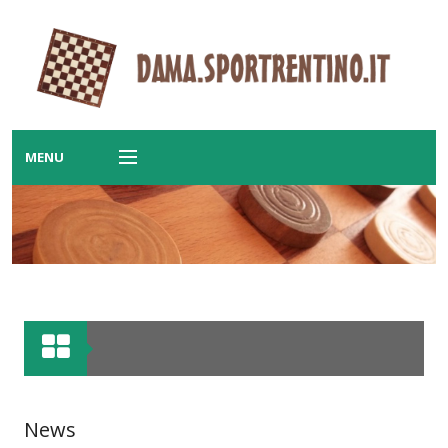
MENU
PRINCIPALE
Home
Notizie
Calendario
Ranking
Classifiche
News