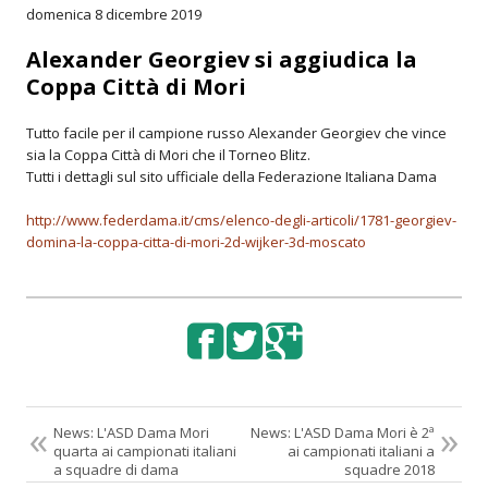
Albi d'oro
domenica 8 dicembre 2019
Alexander Georgiev si aggiudica la
Regole
Coppa Città di Mori
Link
Tutto facile per il campione russo Alexander Georgiev che vince
sia la Coppa Città di Mori che il Torneo Blitz.
Galleria
Tutti i dettagli sul sito ufficiale della Federazione Italiana Dama
http://www.federdama.it/cms/elenco-degli-articoli/1781-georgiev-
domina-la-coppa-citta-di-mori-2d-wijker-3d-moscato
News:
L'ASD Dama Mori
News:
L'ASD Dama Mori è 2ª
quarta ai campionati italiani
ai campionati italiani a
a squadre di dama
squadre 2018