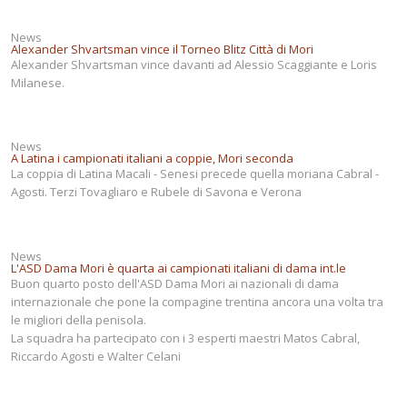
Albi d'oro
News
Regole
Alexander Shvartsman vince il Torneo Blitz Città di Mori
Alexander Shvartsman vince davanti ad Alessio Scaggiante e Loris
Milanese.
Link
Galleria
News
A Latina i campionati italiani a coppie, Mori seconda
La coppia di Latina Macali - Senesi precede quella moriana Cabral -
Agosti. Terzi Tovagliaro e Rubele di Savona e Verona
News
L'ASD Dama Mori è quarta ai campionati italiani di dama int.le
Buon quarto posto dell'ASD Dama Mori ai nazionali di dama
internazionale che pone la compagine trentina ancora una volta tra
le migliori della penisola.
La squadra ha partecipato con i 3 esperti maestri Matos Cabral,
Riccardo Agosti e Walter Celani