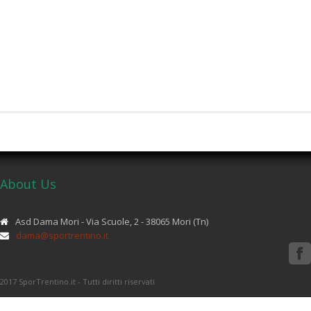
About Us
Asd Dama Mori - Via Scuole, 2 - 38065 Mori (Tn)
dama@sportrentino.it
2017 SporTrentino.it - Tutti diritti riservati