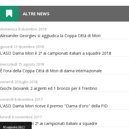
ALTRE NEWS
domenica 8 dicembre 2019
Alexander Georgiev si aggiudica la Coppa Città di Mori
giovedì 13 dicembre 2018
L'ASD Dama Mori è 2ª ai campionati italiani a squadre 2018
mercoledì 15 agosto 2018
È l'ora della Coppa Città di Mori di dama internazionale
venerdì 20 luglio 2018
Giochi Giovanili: 2 argenti ed 1 bronzo per il Trentino
venerdì 8 dicembre 2017
L'ASD Dama Mori riceve il premio "Dama d'oro" della FID
lunedì 6 novembre 2017
L'ASD Dama Mori 2ª ai campionati italiani a squadre
2 settembre
4 settembre
4 settembre
10 agosto 2022