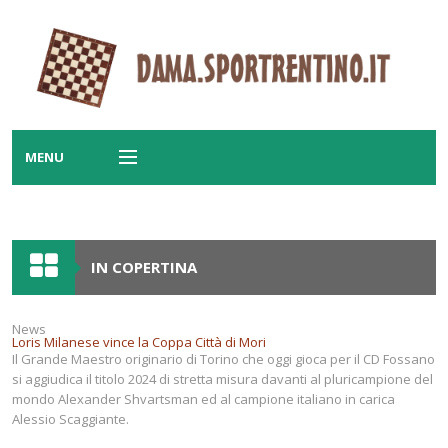
MENU
PRINCIPALE
Home
Notizie
IN COPERTINA
Calendario
News
Loris Milanese vince la Coppa Città di Mori
Il Grande Maestro originario di Torino che oggi gioca per il CD Fossano
Ranking
si aggiudica il titolo 2024 di stretta misura davanti al pluricampione del
mondo Alexander Shvartsman ed al campione italiano in carica
Classifiche
Alessio Scaggiante.